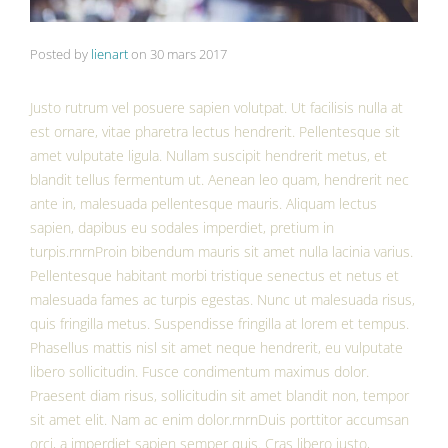
Posted by
lienart
on
30 mars 2017
Justo rutrum vel posuere sapien volutpat. Ut facilisis nulla at
est ornare, vitae pharetra lectus hendrerit. Pellentesque sit
amet vulputate ligula. Nullam suscipit hendrerit metus, et
blandit tellus fermentum ut. Aenean leo quam, hendrerit nec
ante in, malesuada pellentesque mauris. Aliquam lectus
sapien, dapibus eu sodales imperdiet, pretium in
turpis.rnrnProin bibendum mauris sit amet nulla lacinia varius.
Pellentesque habitant morbi tristique senectus et netus et
malesuada fames ac turpis egestas. Nunc ut malesuada risus,
quis fringilla metus. Suspendisse fringilla at lorem et tempus.
Phasellus mattis nisl sit amet neque hendrerit, eu vulputate
libero sollicitudin. Fusce condimentum maximus dolor.
Praesent diam risus, sollicitudin sit amet blandit non, tempor
sit amet elit. Nam ac enim dolor.rnrnDuis porttitor accumsan
orci, a imperdiet sapien semper quis. Cras libero justo,